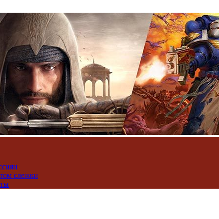
ссиян
нтом слежки
юты