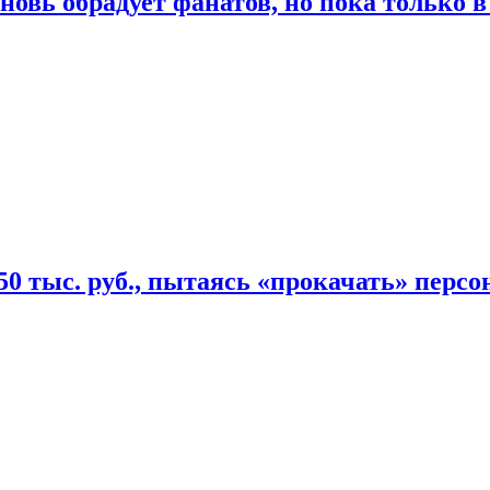
овь обрадует фанатов, но пока только в
50 тыс. руб., пытаясь «прокачать» персо