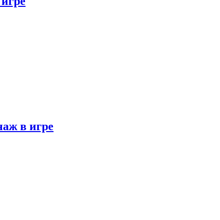
 игре
наж в игре