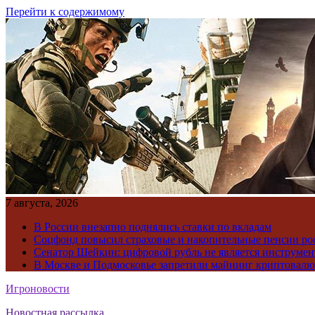
Перейти к содержимому
7 августа, 2026
В России внезапно поднялись ставки по вкладам
Соцфонд повысил страховые и накопительные пенсии ро
Сенатор Шейкин: цифровой рубль не является инструме
В Москве и Подмосковье запретили майнинг криптовал
Игроновости
Новостная рассылка