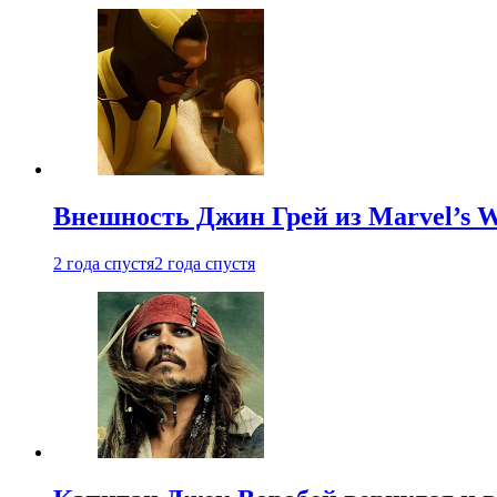
Внешность Джин Грей из Marvel’s W
2 года спустя
2 года спустя