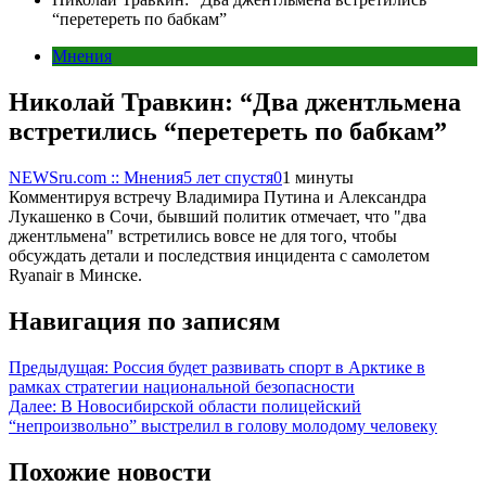
“перетереть по бабкам”
Мнения
Николай Травкин: “Два джентльмена
встретились “перетереть по бабкам”
NEWSru.com :: Мнения
5 лет спустя
0
1 минуты
Комментируя встречу Владимира Путина и Александра
Лукашенко в Сочи, бывший политик отмечает, что "два
джентльмена" встретились вовсе не для того, чтобы
обсуждать детали и последствия инцидента с самолетом
Ryanair в Минске.
Навигация по записям
Предыдущая:
Россия будет развивать спорт в Арктике в
рамках стратегии национальной безопасности
Далее:
В Новосибирской области полицейский
“непроизвольно” выстрелил в голову молодому человеку
Похожие новости