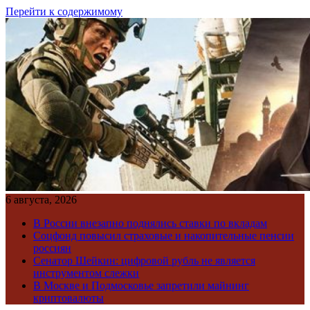
Перейти к содержимому
6 августа, 2026
В России внезапно поднялись ставки по вкладам
Соцфонд повысил страховые и накопительные пенсии
россиян
Сенатор Шейкин: цифровой рубль не является
инструментом слежки
В Москве и Подмосковье запретили майнинг
криптовалюты