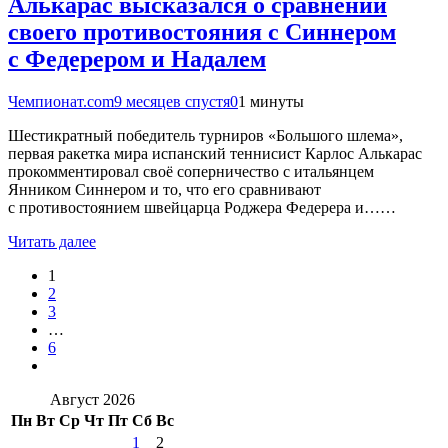
Алькарас высказался о сравнении
своего противостояния с Синнером
с Федерером и Надалем
Чемпионат.com
9 месяцев спустя
0
1 минуты
Шестикратный победитель турниров «Большого шлема»,
первая ракетка мира испанский теннисист Карлос Алькарас
прокомментировал своё соперничество с итальянцем
Янником Синнером и то, что его сравнивают
с противостоянием швейцарца Роджера Федерера и……
Читать далее
1
2
3
…
6
Август 2026
Пн
Вт
Ср
Чт
Пт
Сб
Вс
1
2