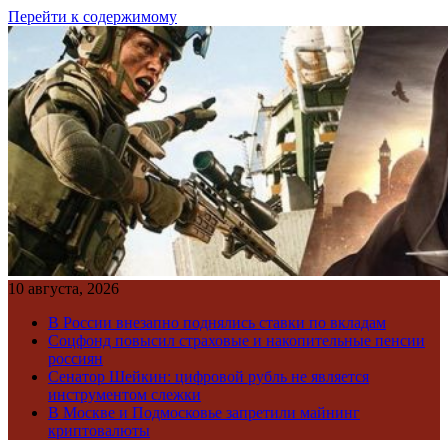
Перейти к содержимому
10 августа, 2026
В России внезапно поднялись ставки по вкладам
Соцфонд повысил страховые и накопительные пенсии
россиян
Сенатор Шейкин: цифровой рубль не является
инструментом слежки
В Москве и Подмосковье запретили майнинг
криптовалюты