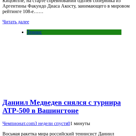
Кицбюэле, на старте соревнований одолев соперника из
Аргентины Факундо Диаса Акосту, занимающего в мировом
рейтинге 108-е……
Читать далее
Теннис
Даниил Медведев снялся с турнира
ATP-500 в Вашингтоне
Чемпионат.com
3 недели спустя
0
1 минуты
Восьмая ракетка мира российский теннисист Даниил