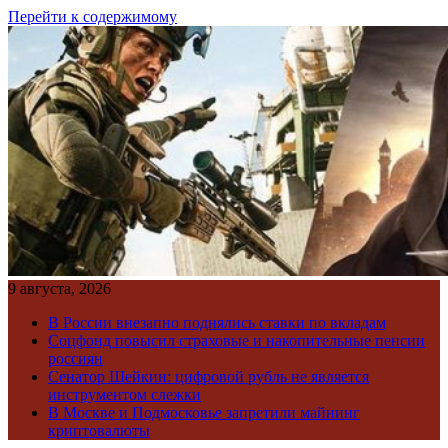
Перейти к содержимому
9 августа, 2026
В России внезапно поднялись ставки по вкладам
Соцфонд повысил страховые и накопительные пенсии
россиян
Сенатор Шейкин: цифровой рубль не является
инструментом слежки
В Москве и Подмосковье запретили майнинг
криптовалюты