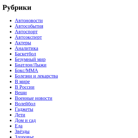
Рубрики
Автоновости
Автособытия
Автоспорт
Автоэксперт
Актеры
Аналитика
Баскетбол
Безумный мир
Биатлон/Лыжи
Бокс/MMA
Болезни и лекарства
В мире
В России
Вещи
Военные новости
Волейбол
Гаджеты
Дети
Дом и сад
Еда
Звёзды
Здоровье