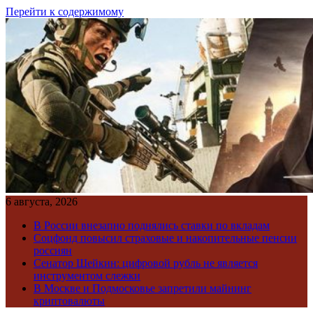
Перейти к содержимому
6 августа, 2026
В России внезапно поднялись ставки по вкладам
Соцфонд повысил страховые и накопительные пенсии
россиян
Сенатор Шейкин: цифровой рубль не является
инструментом слежки
В Москве и Подмосковье запретили майнинг
криптовалюты