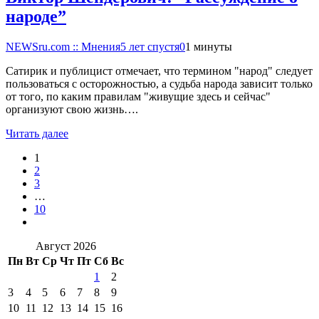
народе”
NEWSru.com :: Мнения
5 лет спустя
0
1 минуты
Сатирик и публицист отмечает, что термином "народ" следует
пользоваться с осторожностью, а судьба народа зависит только
от того, по каким правилам "живущие здесь и сейчас"
организуют свою жизнь….
Читать далее
1
2
3
…
10
Август 2026
Пн
Вт
Ср
Чт
Пт
Сб
Вс
1
2
3
4
5
6
7
8
9
10
11
12
13
14
15
16