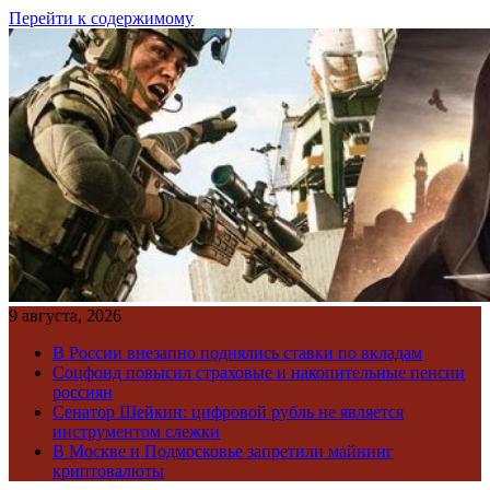
Перейти к содержимому
9 августа, 2026
В России внезапно поднялись ставки по вкладам
Соцфонд повысил страховые и накопительные пенсии
россиян
Сенатор Шейкин: цифровой рубль не является
инструментом слежки
В Москве и Подмосковье запретили майнинг
криптовалюты