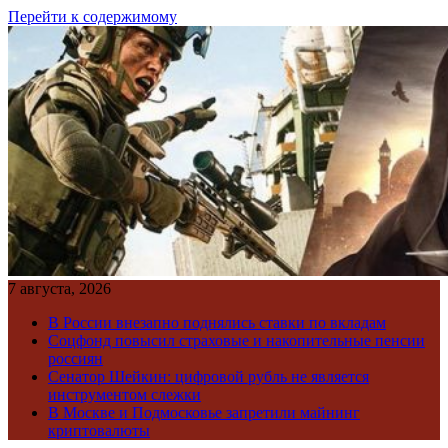
Перейти к содержимому
7 августа, 2026
В России внезапно поднялись ставки по вкладам
Соцфонд повысил страховые и накопительные пенсии
россиян
Сенатор Шейкин: цифровой рубль не является
инструментом слежки
В Москве и Подмосковье запретили майнинг
криптовалюты