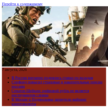
Перейти к содержимому
7 августа, 2026
В России внезапно поднялись ставки по вкладам
Соцфонд повысил страховые и накопительные пенсии
россиян
Сенатор Шейкин: цифровой рубль не является
инструментом слежки
В Москве и Подмосковье запретили майнинг
криптовалюты