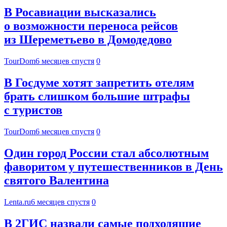
В Росавиации высказались
о возможности переноса рейсов
из Шереметьево в Домодедово
TourDom
6 месяцев спустя
0
В Госдуме хотят запретить отелям
брать слишком большие штрафы
с туристов
TourDom
6 месяцев спустя
0
Один город России стал абсолютным
фаворитом у путешественников в День
святого Валентина
Lenta.ru
6 месяцев спустя
0
В 2ГИС назвали самые подходящие