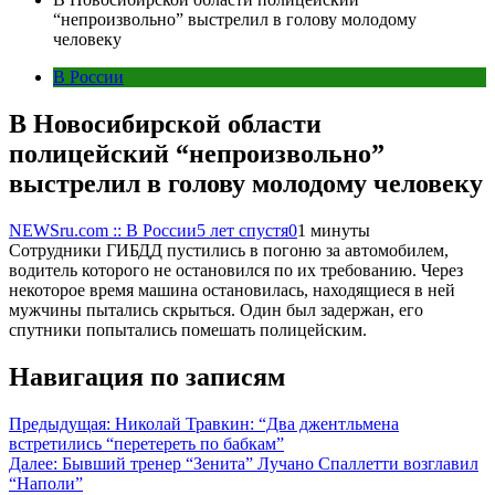
“непроизвольно” выстрелил в голову молодому
человеку
В России
В Новосибирской области
полицейский “непроизвольно”
выстрелил в голову молодому человеку
NEWSru.com :: В России
5 лет спустя
0
1 минуты
Сотрудники ГИБДД пустились в погоню за автомобилем,
водитель которого не остановился по их требованию. Через
некоторое время машина остановилась, находящиеся в ней
мужчины пытались скрыться. Один был задержан, его
спутники попытались помешать полицейским.
Навигация по записям
Предыдущая:
Николай Травкин: “Два джентльмена
встретились “перетереть по бабкам”
Далее:
Бывший тренер “Зенита” Лучано Спаллетти возглавил
“Наполи”