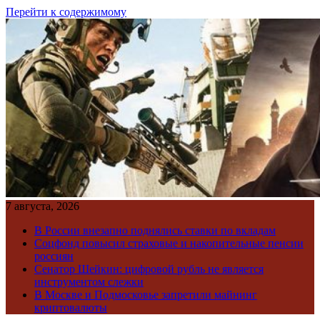
Перейти к содержимому
7 августа, 2026
В России внезапно поднялись ставки по вкладам
Соцфонд повысил страховые и накопительные пенсии
россиян
Сенатор Шейкин: цифровой рубль не является
инструментом слежки
В Москве и Подмосковье запретили майнинг
криптовалюты