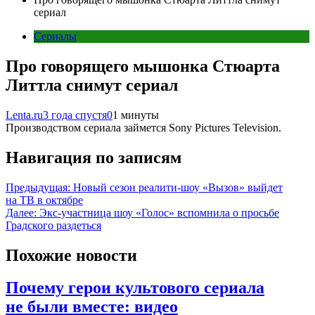
сериал
Сериалы
Про говорящего мышонка Стюарта
Литтла снимут сериал
Lenta.ru
3 года спустя
0
1 минуты
Производством сериала займется Sony Pictures Television.
Навигация по записям
Предыдущая:
Новый сезон реалити-шоу «Вызов» выйдет
на ТВ в октябре
Далее:
Экс-участница шоу «Голос» вспомнила о просьбе
Градского раздеться
Похожие новости
Почему герои культового сериала
не были вместе: видео