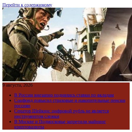
Перейти к содержимому
9 августа, 2026
В России внезапно поднялись ставки по вкладам
Соцфонд повысил страховые и накопительные пенсии
россиян
Сенатор Шейкин: цифровой рубль не является
инструментом слежки
В Москве и Подмосковье запретили майнинг
криптовалюты