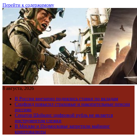
Перейти к содержимому
8 августа, 2026
В России внезапно поднялись ставки по вкладам
Соцфонд повысил страховые и накопительные пенсии
россиян
Сенатор Шейкин: цифровой рубль не является
инструментом слежки
В Москве и Подмосковье запретили майнинг
криптовалюты