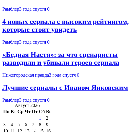
Рамблер
3 года спустя
0
4 новых сериала с высоким рейтингом,
которые стоит увидеть
Рамблер
3 года спустя
0
«Бедная Настя»: за что сценаристы
разводили и убивали героев сериала
Нижегородская правда
3 года спустя
0
Лучшие сериалы с Иваном Янковским
Рамблер
3 года спустя
0
Август 2026
Пн
Вт
Ср
Чт
Пт
Сб
Вс
1
2
3
4
5
6
7
8
9
10
11
12
13
14
15
16