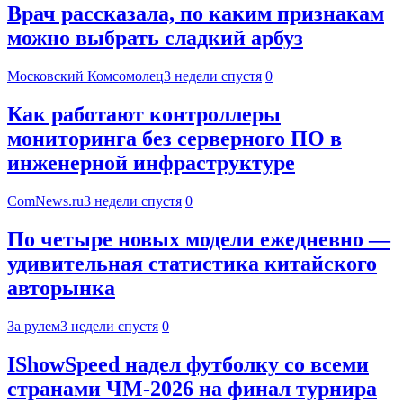
Врач рассказала, по каким признакам
можно выбрать сладкий арбуз
Московский Комсомолец
3 недели спустя
0
Как работают контроллеры
мониторинга без серверного ПО в
инженерной инфраструктуре
ComNews.ru
3 недели спустя
0
По четыре новых модели ежедневно —
удивительная статистика китайского
авторынка
За рулем
3 недели спустя
0
IShowSpeed надел футболку со всеми
странами ЧМ-2026 на финал турнира