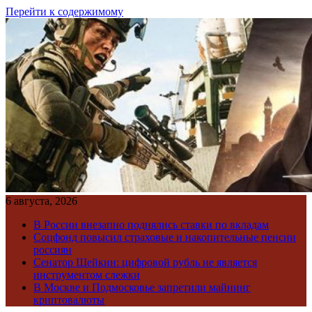
Перейти к содержимому
6 августа, 2026
В России внезапно поднялись ставки по вкладам
Соцфонд повысил страховые и накопительные пенсии
россиян
Сенатор Шейкин: цифровой рубль не является
инструментом слежки
В Москве и Подмосковье запретили майнинг
криптовалюты