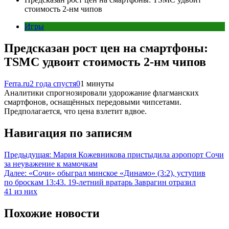
стоимость 2-нм чипов
Игры
Предсказан рост цен на смартфоны:
TSMC удвоит стоимость 2-нм чипов
Ferra.ru
2 года спустя
0
1 минуты
Аналитики спрогнозировали удорожание флагманских
смартфонов, оснащённых передовыми чипсетами.
Предполагается, что цена взлетит вдвое.
Навигация по записям
Предыдущая:
Мария Кожевникова пристыдила аэропорт Сочи
за неуважение к мамочкам
Далее:
«Сочи» обыграл минское «Динамо» (3:2), уступив
по броскам 13:43. 19-летний вратарь Заврагин отразил
41 из них
Похожие новости