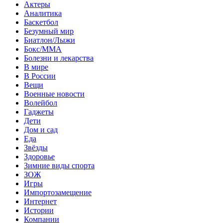
Актеры
Аналитика
Баскетбол
Безумный мир
Биатлон/Лыжи
Бокс/MMA
Болезни и лекарства
В мире
В России
Вещи
Военные новости
Волейбол
Гаджеты
Дети
Дом и сад
Еда
Звёзды
Здоровье
Зимние виды спорта
ЗОЖ
Игры
Импортозамещение
Интернет
Истории
Компании