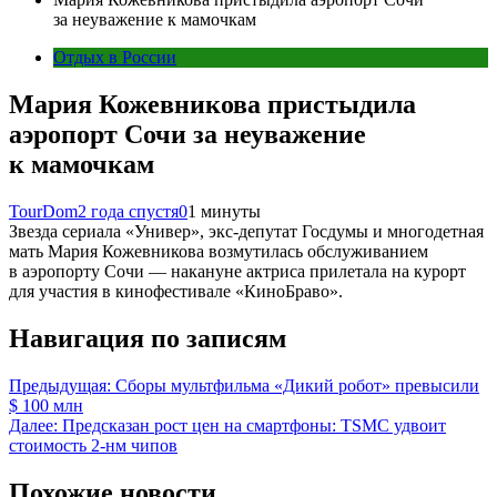
за неуважение к мамочкам
Отдых в России
Мария Кожевникова пристыдила
аэропорт Сочи за неуважение
к мамочкам
TourDom
2 года спустя
0
1 минуты
Звезда сериала «Универ», экс-депутат Госдумы и многодетная
мать Мария Кожевникова возмутилась обслуживанием
в аэропорту Сочи — накануне актриса прилетала на курорт
для участия в кинофестивале «КиноБраво».
Навигация по записям
Предыдущая:
Сборы мультфильма «Дикий робот» превысили
$ 100 млн
Далее:
Предсказан рост цен на смартфоны: TSMC удвоит
стоимость 2-нм чипов
Похожие новости