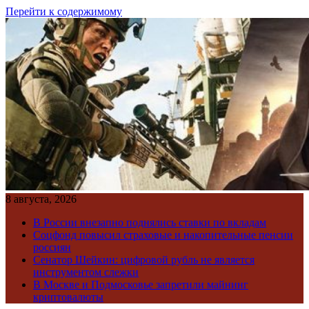
Перейти к содержимому
8 августа, 2026
В России внезапно поднялись ставки по вкладам
Соцфонд повысил страховые и накопительные пенсии
россиян
Сенатор Шейкин: цифровой рубль не является
инструментом слежки
В Москве и Подмосковье запретили майнинг
криптовалюты