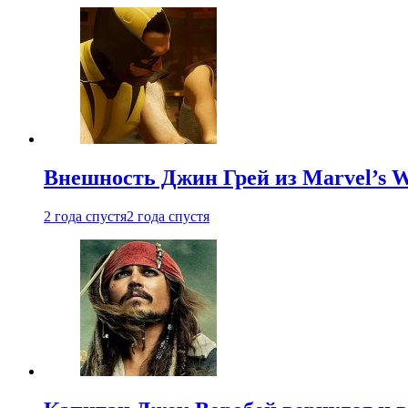
Внешность Джин Грей из Marvel’s W
2 года спустя
2 года спустя