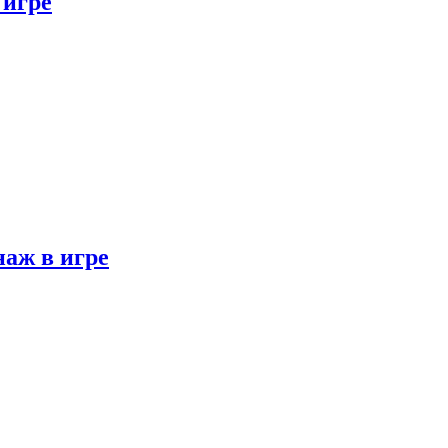
 игре
наж в игре