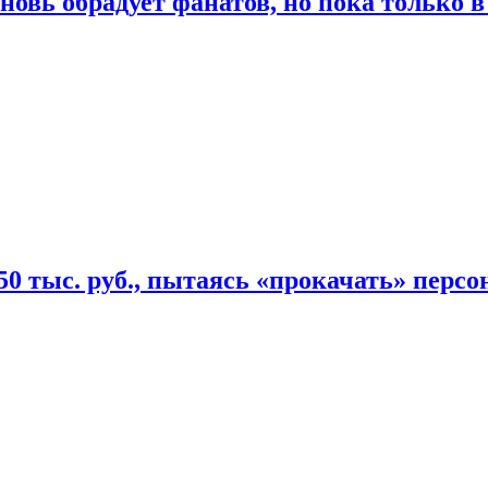
овь обрадует фанатов, но пока только в
50 тыс. руб., пытаясь «прокачать» персо