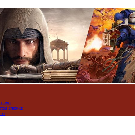
ссиян
нтом слежки
юты