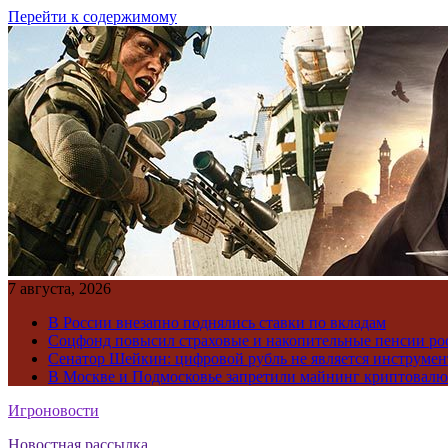
Перейти к содержимому
7 августа, 2026
В России внезапно поднялись ставки по вкладам
Соцфонд повысил страховые и накопительные пенсии ро
Сенатор Шейкин: цифровой рубль не является инструме
В Москве и Подмосковье запретили майнинг криптовал
Игроновости
Новостная рассылка