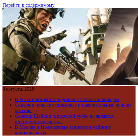
Перейти к содержимому
8 августа, 2026
В России внезапно поднялись ставки по вкладам
Соцфонд повысил страховые и накопительные пенсии
россиян
Сенатор Шейкин: цифровой рубль не является
инструментом слежки
В Москве и Подмосковье запретили майнинг
криптовалюты