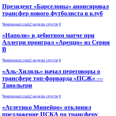
Президент «Барселоны» анонсировал
трансфер нового футболиста в клуб
Чемпионат.com
2 недели спустя
0
«Наполи» в дебютном матче при
Аллегри проиграл «Ареццо» из Серии
B
Чемпионат.com
2 недели спустя
0
«Аль-Хиляль» начал переговоры о
трансфере топ-форварда «ПСЖ» —
Тавольери
Чемпионат.com
2 недели спустя
0
«Атлетико Минейро» отклонил
предложение ЦСКА по трансферу