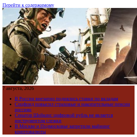
Перейти к содержимому
7 августа, 2026
В России внезапно поднялись ставки по вкладам
Соцфонд повысил страховые и накопительные пенсии
россиян
Сенатор Шейкин: цифровой рубль не является
инструментом слежки
В Москве и Подмосковье запретили майнинг
криптовалюты