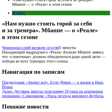
Мбаппе — о «Реале» в этом сезоне
Футбол
«Нам нужно стоять горой за себя
и за тренера». Мбаппе — о «Реале»
в этом сезоне
Чемпионат.com
8 месяцев спустя
0
1 минуты
Нападающий мадридского «Реала» Килиан Мбаппе заявил,
что «сливочные» должны объединиться ради одной цели —
победы во всех турнирах этого сезона.
Навигация по записям
Предыдущая:
«Значит всё». Егор Дёмин — о жизни в Нью-
Йорке
Далее:
Дегтярев зачитал телеграмму Путина на церемонии
прощания с Симоняном: «Ушла легенда мирового футбола.
Похожие новости