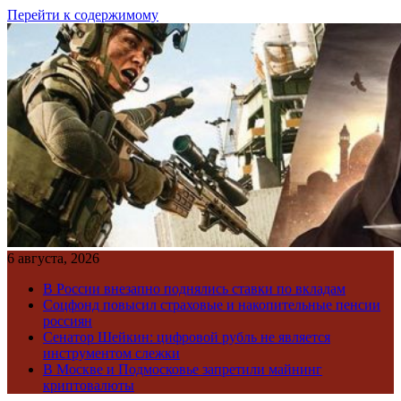
Перейти к содержимому
6 августа, 2026
В России внезапно поднялись ставки по вкладам
Соцфонд повысил страховые и накопительные пенсии
россиян
Сенатор Шейкин: цифровой рубль не является
инструментом слежки
В Москве и Подмосковье запретили майнинг
криптовалюты