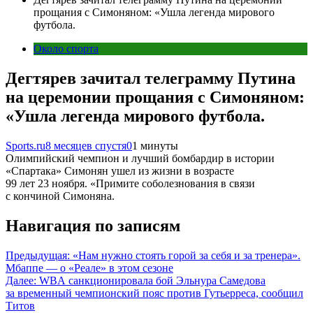
прощания с Симоняном: «Ушла легенда мирового
футбола.
Около спорта
Дегтярев зачитал телеграмму Путина
на церемонии прощания с Симоняном:
«Ушла легенда мирового футбола.
Sports.ru
8 месяцев спустя
0
1 минуты
Олимпийский чемпион и лучший бомбардир в истории
«Спартака» Симонян ушел из жизни в возрасте
99 лет 23 ноября. «Примите соболезнования в связи
с кончиной Симоняна.
Навигация по записям
Предыдущая:
«Нам нужно стоять горой за себя и за тренера».
Мбаппе — о «Реале» в этом сезоне
Далее:
WBA санкционировала бой Эльнура Самедова
за временный чемпионский пояс против Гутьерреса, сообщил
Титов