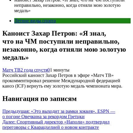
неправильно, незаконно, когда отняли мою золотую
медаль»
Летние виды спорта
Каноист Захар Петров: «Я знал,
что на ЧМ поступили неправильно,
незаконно, когда отняли мою золотую
медаль»
Матч ТВ
2 года спустя
0
1 минуты
Российский каноист Захар Петров в эфире «Матч ТВ»
прокомментировал решение Международной федерацией
каноэ (ICF) вернуть ему золотую медаль чемпионата мира.
Навигация по записям
Предыдущая:
«Это выходит за рамки хоккея». ESPN —
о погоне Овечкина за рекордом Гретцки
Далее:
Спортивный директор «Наполи» подтвердил
переговоры с Кварацхелией о новом контракте