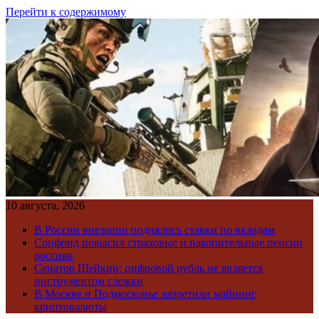
Перейти к содержимому
10 августа, 2026
В России внезапно поднялись ставки по вкладам
Соцфонд повысил страховые и накопительные пенсии
россиян
Сенатор Шейкин: цифровой рубль не является
инструментом слежки
В Москве и Подмосковье запретили майнинг
криптовалюты