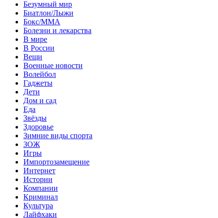
Безумный мир
Биатлон/Лыжи
Бокс/MMA
Болезни и лекарства
В мире
В России
Вещи
Военные новости
Волейбол
Гаджеты
Дети
Дом и сад
Еда
Звёзды
Здоровье
Зимние виды спорта
ЗОЖ
Игры
Импортозамещение
Интернет
Истории
Компании
Криминал
Культура
Лайфхаки