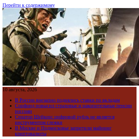
Перейти к содержимому
10 августа, 2026
В России внезапно поднялись ставки по вкладам
Соцфонд повысил страховые и накопительные пенсии
россиян
Сенатор Шейкин: цифровой рубль не является
инструментом слежки
В Москве и Подмосковье запретили майнинг
криптовалюты