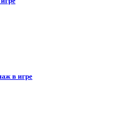
 игре
наж в игре