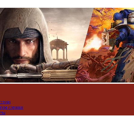
ссиян
нтом слежки
юты