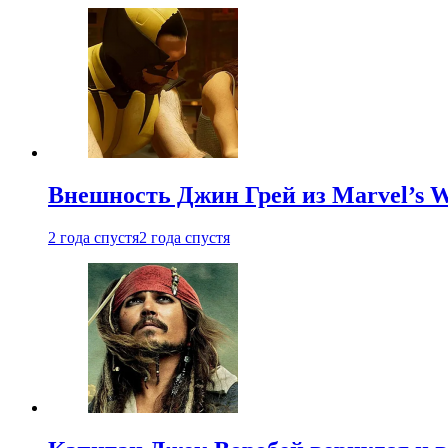
Внешность Джин Грей из Marvel’s W
2 года спустя
2 года спустя