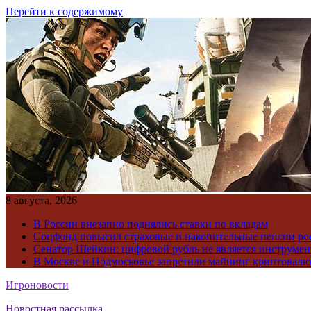
Перейти к содержимому
8 августа, 2026
В России внезапно поднялись ставки по вкладам
Соцфонд повысил страховые и накопительные пенсии ро
Сенатор Шейкин: цифровой рубль не является инструме
В Москве и Подмосковье запретили майнинг криптовал
Игроновости
Новостная рассылка