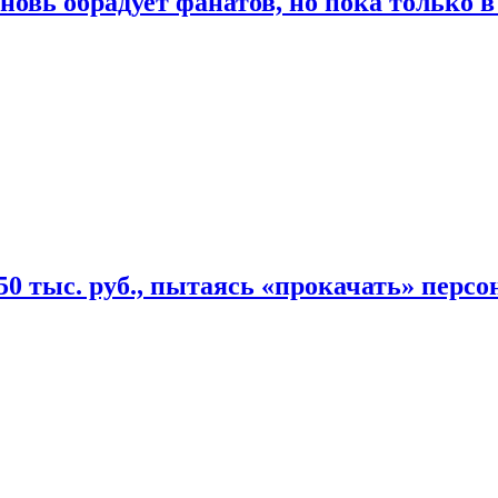
овь обрадует фанатов, но пока только в
50 тыс. руб., пытаясь «прокачать» персо