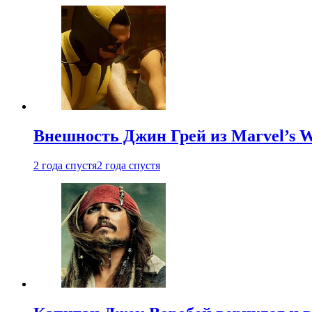
Внешность Джин Грей из Marvel’s W
2 года спустя
2 года спустя