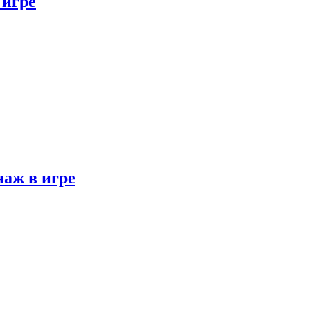
 игре
наж в игре