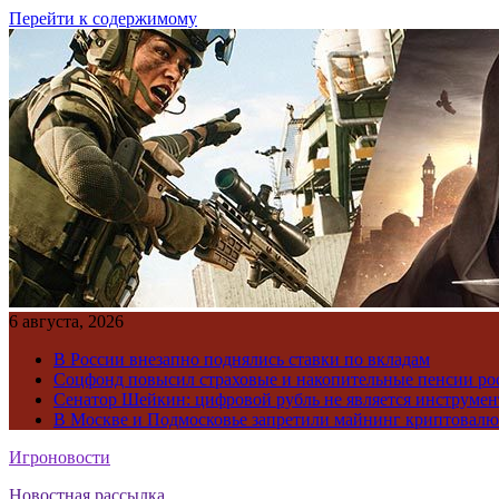
Перейти к содержимому
6 августа, 2026
В России внезапно поднялись ставки по вкладам
Соцфонд повысил страховые и накопительные пенсии ро
Сенатор Шейкин: цифровой рубль не является инструме
В Москве и Подмосковье запретили майнинг криптовал
Игроновости
Новостная рассылка