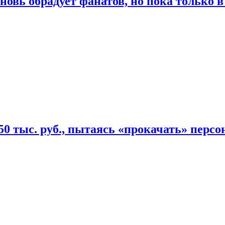
овь обрадует фанатов, но пока только в
50 тыс. руб., пытаясь «прокачать» персо