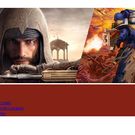
ссиян
нтом слежки
юты