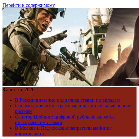
Перейти к содержимому
8 августа, 2026
В России внезапно поднялись ставки по вкладам
Соцфонд повысил страховые и накопительные пенсии
россиян
Сенатор Шейкин: цифровой рубль не является
инструментом слежки
В Москве и Подмосковье запретили майнинг
криптовалюты