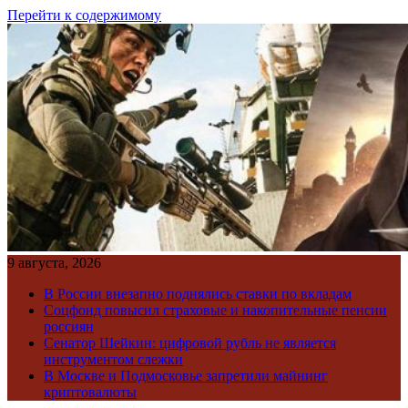
Перейти к содержимому
9 августа, 2026
В России внезапно поднялись ставки по вкладам
Соцфонд повысил страховые и накопительные пенсии
россиян
Сенатор Шейкин: цифровой рубль не является
инструментом слежки
В Москве и Подмосковье запретили майнинг
криптовалюты