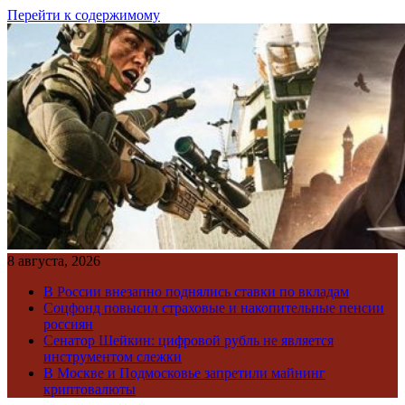
Перейти к содержимому
8 августа, 2026
В России внезапно поднялись ставки по вкладам
Соцфонд повысил страховые и накопительные пенсии
россиян
Сенатор Шейкин: цифровой рубль не является
инструментом слежки
В Москве и Подмосковье запретили майнинг
криптовалюты