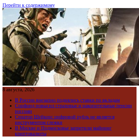
Перейти к содержимому
8 августа, 2026
В России внезапно поднялись ставки по вкладам
Соцфонд повысил страховые и накопительные пенсии
россиян
Сенатор Шейкин: цифровой рубль не является
инструментом слежки
В Москве и Подмосковье запретили майнинг
криптовалюты