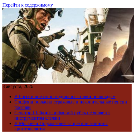
Перейти к содержимому
8 августа, 2026
В России внезапно поднялись ставки по вкладам
Соцфонд повысил страховые и накопительные пенсии
россиян
Сенатор Шейкин: цифровой рубль не является
инструментом слежки
В Москве и Подмосковье запретили майнинг
криптовалюты