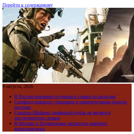
Перейти к содержимому
9 августа, 2026
В России внезапно поднялись ставки по вкладам
Соцфонд повысил страховые и накопительные пенсии
россиян
Сенатор Шейкин: цифровой рубль не является
инструментом слежки
В Москве и Подмосковье запретили майнинг
криптовалюты