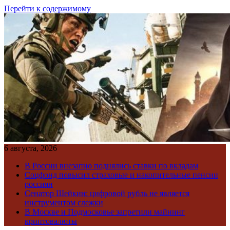
Перейти к содержимому
6 августа, 2026
В России внезапно поднялись ставки по вкладам
Соцфонд повысил страховые и накопительные пенсии
россиян
Сенатор Шейкин: цифровой рубль не является
инструментом слежки
В Москве и Подмосковье запретили майнинг
криптовалюты