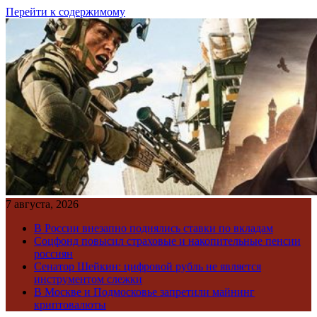
Перейти к содержимому
7 августа, 2026
В России внезапно поднялись ставки по вкладам
Соцфонд повысил страховые и накопительные пенсии
россиян
Сенатор Шейкин: цифровой рубль не является
инструментом слежки
В Москве и Подмосковье запретили майнинг
криптовалюты