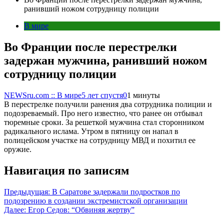
ранивший ножом сотрудницу полиции
В мире
Во Франции после перестрелки
задержан мужчина, ранивший ножом
сотрудницу полиции
NEWSru.com :: В мире
5 лет спустя
0
1 минуты
В перестрелке получили ранения два сотрудника полиции и
подозреваемый. Про него известно, что ранее он отбывал
тюремные сроки. За решеткой мужчина стал сторонником
радикального ислама. Утром в пятницу он напал в
полицейском участке на сотрудницу МВД и похитил ее
оружие.
Навигация по записям
Предыдущая:
В Саратове задержали подростков по
подозрению в создании экстремистской организации
Далее:
Егор Седов: “Обвиняя жертву”