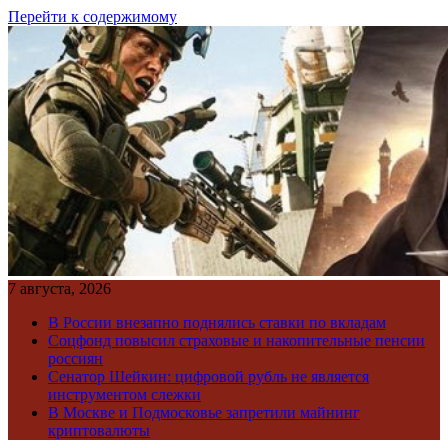
Перейти к содержимому
7 августа, 2026
В России внезапно поднялись ставки по вкладам
Соцфонд повысил страховые и накопительные пенсии
россиян
Сенатор Шейкин: цифровой рубль не является
инструментом слежки
В Москве и Подмосковье запретили майнинг
криптовалюты