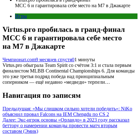
MCC 6 и гарантировала себе место на M7 в Джакарте
Игры
Virtus.pro пробилась в гранд-финал
MCC 6 и гарантировала себе место
на M7 в Джакарте
Чемпионат.com
9 месяцев спустя
0
1 минуты
Virtus.pro обыграла Team Spirit со счётом 3:1 и стала первым
финалистом MLBB Continental Championships 6. Для команды
это уже третья подряд победа над принципиальным
соперником — ещё недавно «медведи» терпели…
Навигация по записям
Предыдущая:
«Мы слишком сильно хотели победить»: NiKo
объяснил провал Falcons на IEM Chengdu по CS 2
Далее:
Экс-игрок основы «Орландо» в 2023 году рассказал
беттору о намерении команды провести матч вторым
составом (Эмик)