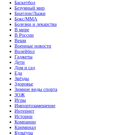
Баскетбол
Безумный мир
Биатлон/Лыжи
Бокс/MMA
Болезни и лекарства
В мире
В России
Вещи
Военные новости
Волейбол
Гаджеты
Дети
Дом и сад
Еда
Звёзды
Здоровье
Зимние виды спорта
ЗОЖ
Игры
Импортозамещение
Интернет
Истории
Компании
Криминал
Культура