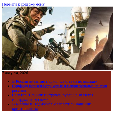
Перейти к содержимому
7 августа, 2026
В России внезапно поднялись ставки по вкладам
Соцфонд повысил страховые и накопительные пенсии
россиян
Сенатор Шейкин: цифровой рубль не является
инструментом слежки
В Москве и Подмосковье запретили майнинг
криптовалюты