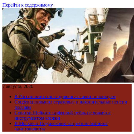
Перейти к содержимому
7 августа, 2026
В России внезапно поднялись ставки по вкладам
Соцфонд повысил страховые и накопительные пенсии
россиян
Сенатор Шейкин: цифровой рубль не является
инструментом слежки
В Москве и Подмосковье запретили майнинг
криптовалюты