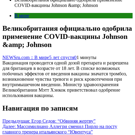
COVID-вакцины Johnson &amp; Johnson
В мире
Великобритания официально одобрила
применение COVID-вакцины Johnson
&amp; Johnson
NEWSru.com :: В мире
5 лет спустя
0
1 минуты
Вакцинация проводится одной дозой препарата и разрешена
для британцев в возрасте от 18 лет. В списке возможных
побочных эффектов от введения вакцины значатся тромбоз,
возникновение чувства тревоги и риск кровотечения при
внутримышечном введении. Министр здравоохранения
Великобритании Мэтт Хэнкок приветствовал одобрение
использования вакцины.
Навигация по записям
Предыдущая:
Егор Седов: “Обвиняя жертву”
Далее:
Массимилиано Аллегри сменил Пирло на посту
главного тренера итальянского “Ювентуса”