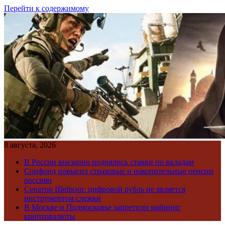
Перейти к содержимому
8 августа, 2026
В России внезапно поднялись ставки по вкладам
Соцфонд повысил страховые и накопительные пенсии
россиян
Сенатор Шейкин: цифровой рубль не является
инструментом слежки
В Москве и Подмосковье запретили майнинг
криптовалюты