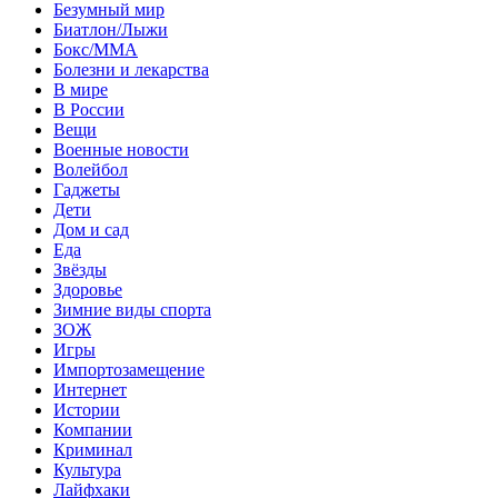
Безумный мир
Биатлон/Лыжи
Бокс/MMA
Болезни и лекарства
В мире
В России
Вещи
Военные новости
Волейбол
Гаджеты
Дети
Дом и сад
Еда
Звёзды
Здоровье
Зимние виды спорта
ЗОЖ
Игры
Импортозамещение
Интернет
Истории
Компании
Криминал
Культура
Лайфхаки