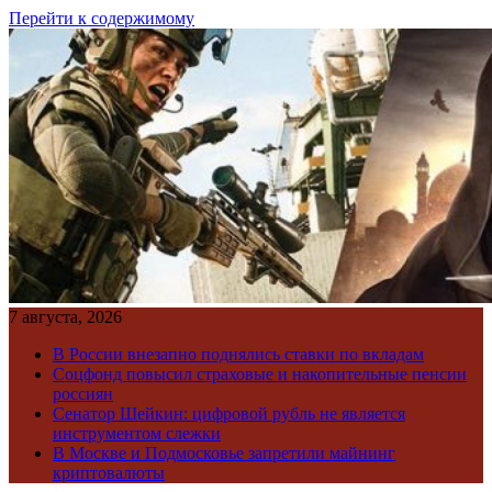
Перейти к содержимому
7 августа, 2026
В России внезапно поднялись ставки по вкладам
Соцфонд повысил страховые и накопительные пенсии
россиян
Сенатор Шейкин: цифровой рубль не является
инструментом слежки
В Москве и Подмосковье запретили майнинг
криптовалюты