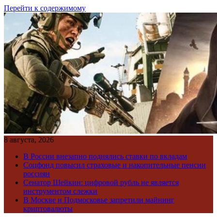
Перейти к содержимому
8 августа, 2026
В России внезапно поднялись ставки по вкладам
Соцфонд повысил страховые и накопительные пенсии
россиян
Сенатор Шейкин: цифровой рубль не является
инструментом слежки
В Москве и Подмосковье запретили майнинг
криптовалюты