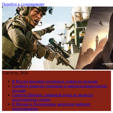
Перейти к содержимому
9 августа, 2026
В России внезапно поднялись ставки по вкладам
Соцфонд повысил страховые и накопительные пенсии
россиян
Сенатор Шейкин: цифровой рубль не является
инструментом слежки
В Москве и Подмосковье запретили майнинг
криптовалюты