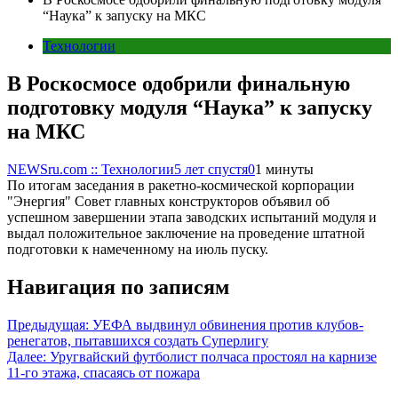
“Наука” к запуску на МКС
Технологии
В Роскосмосе одобрили финальную
подготовку модуля “Наука” к запуску
на МКС
NEWSru.com :: Технологии
5 лет спустя
0
1 минуты
По итогам заседания в ракетно-космической корпорации
"Энергия" Совет главных конструкторов объявил об
успешном завершении этапа заводских испытаний модуля и
выдал положительное заключение на проведение штатной
подготовки к намеченному на июль пуску.
Навигация по записям
Предыдущая:
УЕФА выдвинул обвинения против клубов-
ренегатов, пытавшихся создать Суперлигу
Далее:
Уругвайский футболист полчаса простоял на карнизе
11-го этажа, спасаясь от пожара