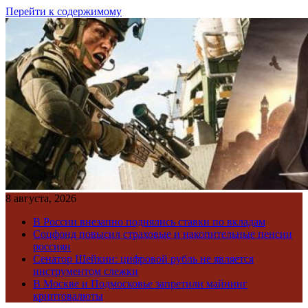
Перейти к содержимому
8 августа, 2026
В России внезапно поднялись ставки по вкладам
Соцфонд повысил страховые и накопительные пенсии
россиян
Сенатор Шейкин: цифровой рубль не является
инструментом слежки
В Москве и Подмосковье запретили майнинг
криптовалюты