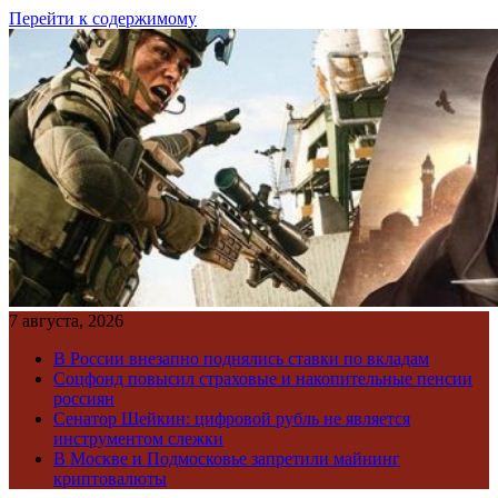
Перейти к содержимому
7 августа, 2026
В России внезапно поднялись ставки по вкладам
Соцфонд повысил страховые и накопительные пенсии
россиян
Сенатор Шейкин: цифровой рубль не является
инструментом слежки
В Москве и Подмосковье запретили майнинг
криптовалюты