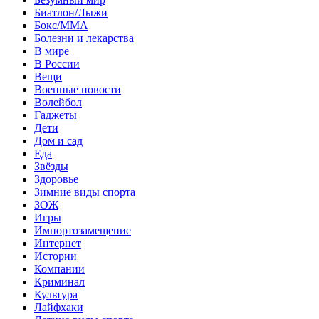
Биатлон/Лыжи
Бокс/MMA
Болезни и лекарства
В мире
В России
Вещи
Военные новости
Волейбол
Гаджеты
Дети
Дом и сад
Еда
Звёзды
Здоровье
Зимние виды спорта
ЗОЖ
Игры
Импортозамещение
Интернет
Истории
Компании
Криминал
Культура
Лайфхаки