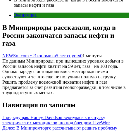
запасы нефти и газа
Экономика
В Минприроды рассказали, когда в
России закончатся запасы нефти и
газа
NEWSru.com :: Экономика
5 лет спустя
0
1 минуты
По данным Минприроды, при нынешних уровнях добычи в
России запасов нефти хватит на 59 лет, газа - на 103 года.
Однако наряду с истощающимися месторождениями
существуют и те, что еще не получили полную нагрузку.
Решить проблему возможной нехватки нефти и газа
предлагается за счет развития геологоразведки, в том числе в
труднодоступных местах.
Навигация по записям
Предыдущая:
Harley-Davidson вернулась к выпуску
электрических мотоциклов, но под брендом LiveWire
Далее:
В Минпромторге рассчитывают решить проблему