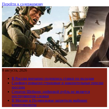
Перейти к содержимому
8 августа, 2026
В России внезапно поднялись ставки по вкладам
Соцфонд повысил страховые и накопительные пенсии
россиян
Сенатор Шейкин: цифровой рубль не является
инструментом слежки
В Москве и Подмосковье запретили майнинг
криптовалюты