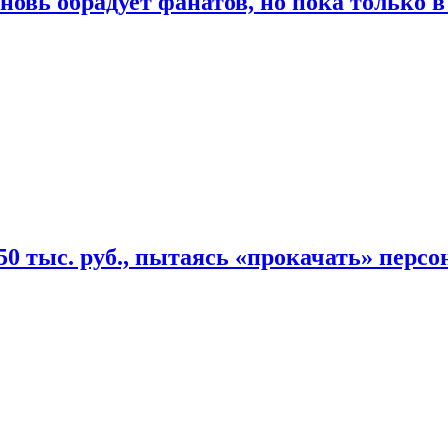
овь обрадует фанатов, но пока только в
50 тыс. руб., пытаясь «прокачать» персо