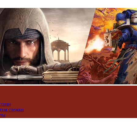
ссиян
нтом слежки
юты