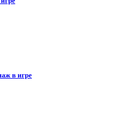
 игре
наж в игре