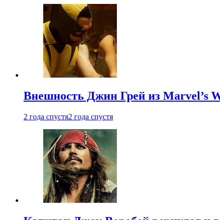
Внешность Джин Грей из Marvel’s W
2 года спустя
2 года спустя