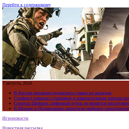
Перейти к содержимому
7 августа, 2026
В России внезапно поднялись ставки по вкладам
Соцфонд повысил страховые и накопительные пенсии ро
Сенатор Шейкин: цифровой рубль не является инструме
В Москве и Подмосковье запретили майнинг криптовал
Игроновости
Новостная рассылка