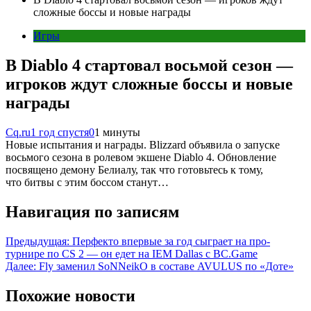
сложные боссы и новые награды
Игры
В Diablo 4 стартовал восьмой сезон —
игроков ждут сложные боссы и новые
награды
Cq.ru
1 год спустя
0
1 минуты
Новые испытания и награды. Blizzard объявила о запуске
восьмого сезона в ролевом экшене Diablo 4. Обновление
посвящено демону Белиалу, так что готовьтесь к тому,
что битвы с этим боссом станут…
Навигация по записям
Предыдущая:
Перфекто впервые за год сыграет на про-
турнире по CS 2 — он едет на IEM Dallas с BC.Game
Далее:
Fly заменил SoNNeikO в составе AVULUS по «Доте»
Похожие новости