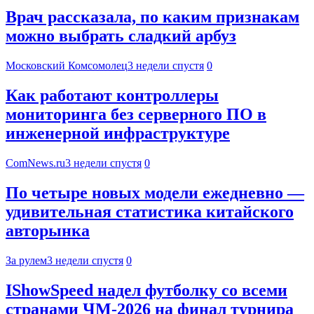
Врач рассказала, по каким признакам
можно выбрать сладкий арбуз
Московский Комсомолец
3 недели спустя
0
Как работают контроллеры
мониторинга без серверного ПО в
инженерной инфраструктуре
ComNews.ru
3 недели спустя
0
По четыре новых модели ежедневно —
удивительная статистика китайского
авторынка
За рулем
3 недели спустя
0
IShowSpeed надел футболку со всеми
странами ЧМ-2026 на финал турнира