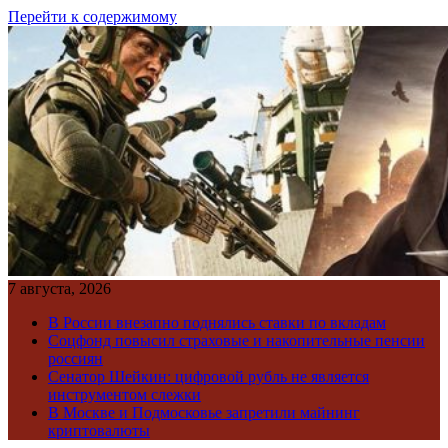
Перейти к содержимому
7 августа, 2026
В России внезапно поднялись ставки по вкладам
Соцфонд повысил страховые и накопительные пенсии
россиян
Сенатор Шейкин: цифровой рубль не является
инструментом слежки
В Москве и Подмосковье запретили майнинг
криптовалюты