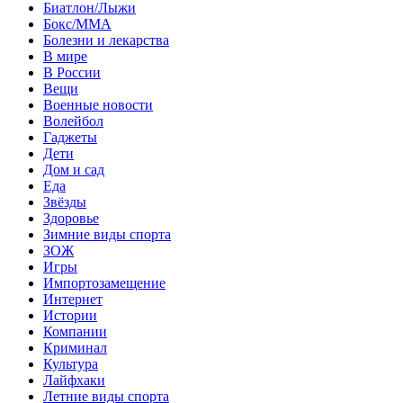
Биатлон/Лыжи
Бокс/MMA
Болезни и лекарства
В мире
В России
Вещи
Военные новости
Волейбол
Гаджеты
Дети
Дом и сад
Еда
Звёзды
Здоровье
Зимние виды спорта
ЗОЖ
Игры
Импортозамещение
Интернет
Истории
Компании
Криминал
Культура
Лайфхаки
Летние виды спорта