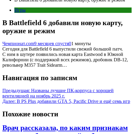
Игры
В Battlefield 6 добавили новую карту,
оружие и режим
Чемпионат.com
9 месяцев спустя
0
1 минуты
Сегодня для Battlefield 6 выпустили свежий большой патч.
С ним в шутере появились новая карта Eastwood в Южной
Калифорнии (с поддержкой всех режимов), дробовик DB-12,
револьвер M357 Trait Sidearm…
Навигация по записям
Предыдущая:
Названы лучшие ПК-корпуса с хорошей
вентиляцией на ноябрь 2025 г.
Далее:
В PS Plus добавили GTA 5, Pacific Drive и ещё семь игр
Похожие новости
Врач рассказала, по каким признакам