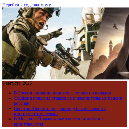
Перейти к содержимому
6 августа, 2026
В России внезапно поднялись ставки по вкладам
Соцфонд повысил страховые и накопительные пенсии
россиян
Сенатор Шейкин: цифровой рубль не является
инструментом слежки
В Москве и Подмосковье запретили майнинг
криптовалюты