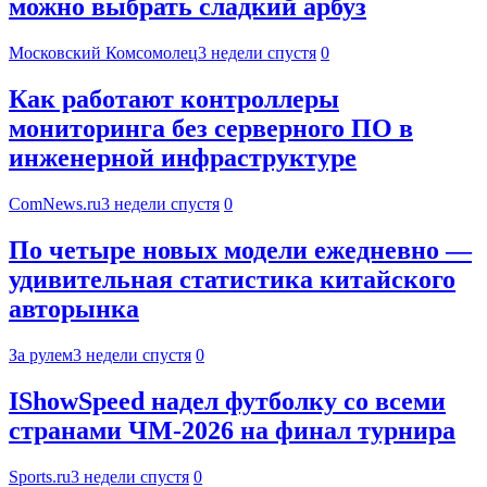
можно выбрать сладкий арбуз
Московский Комсомолец
3 недели спустя
0
Как работают контроллеры
мониторинга без серверного ПО в
инженерной инфраструктуре
ComNews.ru
3 недели спустя
0
По четыре новых модели ежедневно —
удивительная статистика китайского
авторынка
За рулем
3 недели спустя
0
IShowSpeed надел футболку со всеми
странами ЧМ-2026 на финал турнира
Sports.ru
3 недели спустя
0