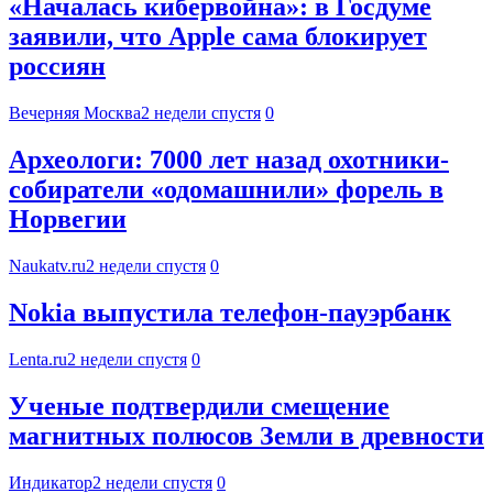
«Началась кибервойна»: в Госдуме
заявили, что Apple сама блокирует
россиян
Вечерняя Москва
2 недели спустя
0
Археологи: 7000 лет назад охотники-
собиратели «одомашнили» форель в
Норвегии
Naukatv.ru
2 недели спустя
0
Nokia выпустила телефон-пауэрбанк
Lenta.ru
2 недели спустя
0
Ученые подтвердили смещение
магнитных полюсов Земли в древности
Индикатор
2 недели спустя
0