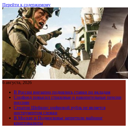
Перейти к содержимому
6 августа, 2026
В России внезапно поднялись ставки по вкладам
Соцфонд повысил страховые и накопительные пенсии
россиян
Сенатор Шейкин: цифровой рубль не является
инструментом слежки
В Москве и Подмосковье запретили майнинг
криптовалюты