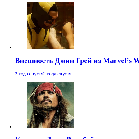
Внешность Джин Грей из Marvel’s W
2 года спустя
2 года спустя