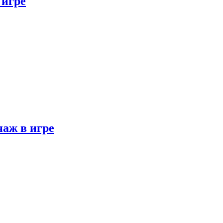
 игре
наж в игре