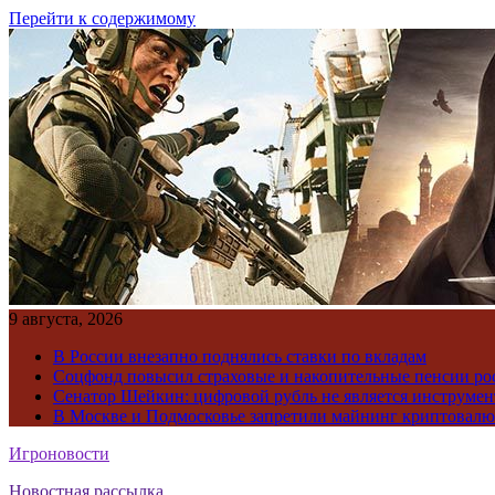
Перейти к содержимому
9 августа, 2026
В России внезапно поднялись ставки по вкладам
Соцфонд повысил страховые и накопительные пенсии ро
Сенатор Шейкин: цифровой рубль не является инструме
В Москве и Подмосковье запретили майнинг криптовал
Игроновости
Новостная рассылка