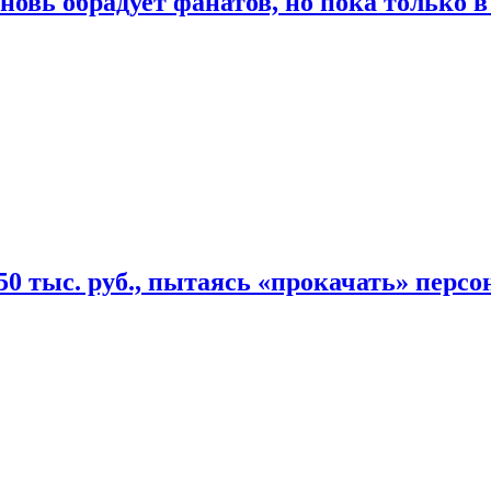
овь обрадует фанатов, но пока только в
50 тыс. руб., пытаясь «прокачать» персо