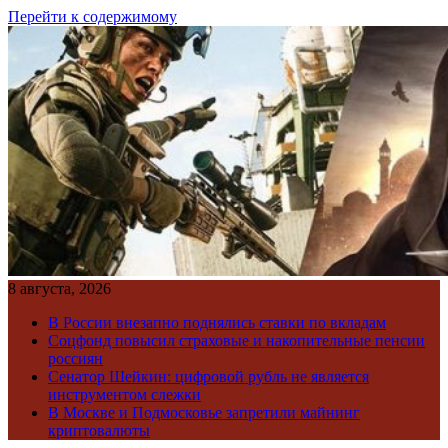
Перейти к содержимому
8 августа, 2026
В России внезапно поднялись ставки по вкладам
Соцфонд повысил страховые и накопительные пенсии
россиян
Сенатор Шейкин: цифровой рубль не является
инструментом слежки
В Москве и Подмосковье запретили майнинг
криптовалюты