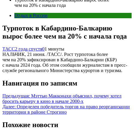
чем на 20% с начала года
Отдых в России
Турпоток в Кабардино-Балкарию
вырос более чем на 20% с начала года
ТАСС
2 года спустя
0
1 минуты
НАЛЬЧИК, 21 июня. /ТАСС/. Рост турпотока более
чем на 20% зафиксирован в Кабардино-Балкарии (КБР)
с начала 2024 года. Об этом сообщили журналистам в пресс-
службе регионального Министерства курортов и туризма.
Навигация по записям
Предыдущая:
Мэттью Макконахи объяснил, почему хотел
бросить карьеру в кино в начале 2000-х
Далее:
Определен победитель торгов на право реорганизации
территории в районе Строгино
Похожие новости