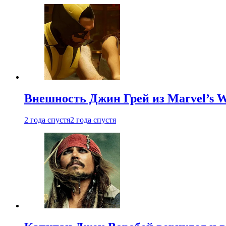
Внешность Джин Грей из Marvel’s W
2 года спустя
2 года спустя