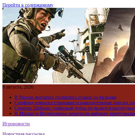
Перейти к содержимому
8 августа, 2026
В России внезапно поднялись ставки по вкладам
Соцфонд повысил страховые и накопительные пенсии ро
Сенатор Шейкин: цифровой рубль не является инструме
В Москве и Подмосковье запретили майнинг криптовал
Игроновости
Новостная рассылка