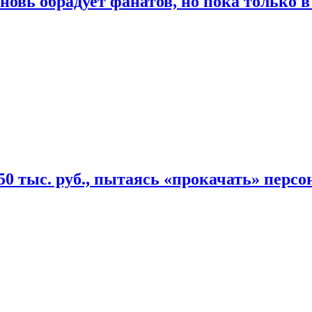
овь обрадует фанатов, но пока только в
50 тыс. руб., пытаясь «прокачать» персо