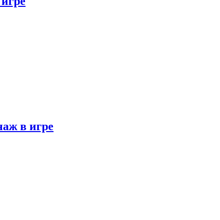
 игре
наж в игре