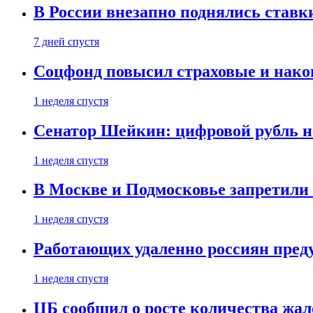
В России внезапно поднялись ставк
7 дней спустя
Соцфонд повысил страховые и нако
1 неделя спустя
Сенатор Шейкин: цифровой рубль н
1 неделя спустя
В Москве и Подмосковье запретил
1 неделя спустя
Работающих удаленно россиян пред
1 неделя спустя
ЦБ сообщил о росте количества жал