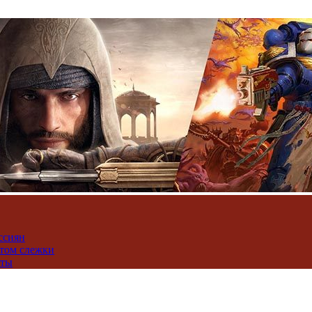
ссиян
нтом слежки
юты