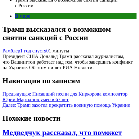
с России
В мире
Трамп высказался о возможном
снятии санкций с России
Рамблер
1 год спустя
0
1 минуты
Президент США Дональд Трамп рассказал журналистам,
что Вашингтон работает над тем, чтобы завершить конфликт
на Украине. Об этом пишет РИА Новости.
Навигация по записям
Предыдущая:
Писавший песни для Киркорова композитор
Юрий Мартынов умер в 67 лет
Далее:
Трамп захотел прекратить военную помощь Украине
Похожие новости
Медведчук рассказал, что поможет