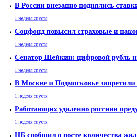
В России внезапно поднялись ставк
1 неделя спустя
Соцфонд повысил страховые и нако
1 неделя спустя
Сенатор Шейкин: цифровой рубль н
1 неделя спустя
В Москве и Подмосковье запретил
1 неделя спустя
Работающих удаленно россиян пред
1 неделя спустя
ЦБ сообщил о росте количества жал