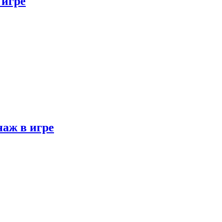
 игре
наж в игре