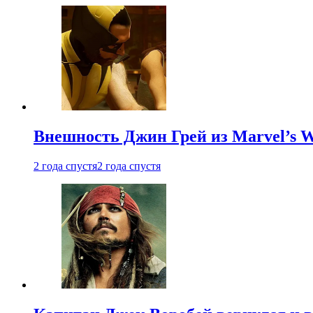
Внешность Джин Грей из Marvel’s W
2 года спустя
2 года спустя