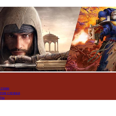
ссиян
нтом слежки
юты