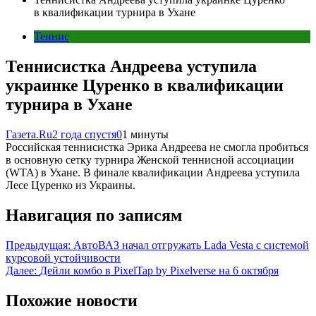
в квалификации турнира в Ухане
Теннис
Теннисистка Андреева уступила
украинке Цуренко в квалификации
турнира в Ухане
Газета.Ru
2 года спустя
0
1 минуты
Российская теннисистка Эрика Андреева не смогла пробиться
в основную сетку турнира Женской теннисной ассоциации
(WTA) в Ухане. В финале квалификации Андреева уступила
Лесе Цуренко из Украины.
Навигация по записям
Предыдущая:
АвтоВАЗ начал отгружать Lada Vesta с системой
курсовой устойчивости
Далее:
Дейли комбо в PixelTap by Pixelverse на 6 октября
Похожие новости