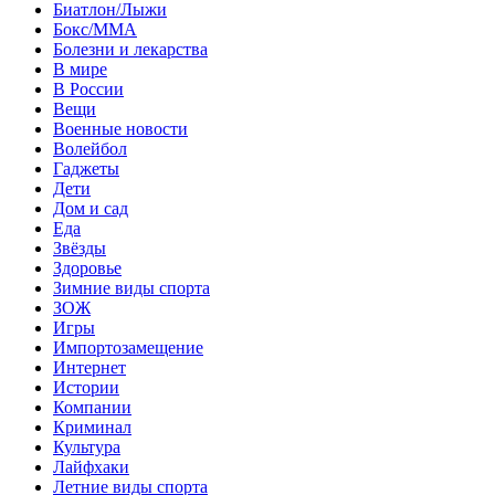
Биатлон/Лыжи
Бокс/MMA
Болезни и лекарства
В мире
В России
Вещи
Военные новости
Волейбол
Гаджеты
Дети
Дом и сад
Еда
Звёзды
Здоровье
Зимние виды спорта
ЗОЖ
Игры
Импортозамещение
Интернет
Истории
Компании
Криминал
Культура
Лайфхаки
Летние виды спорта