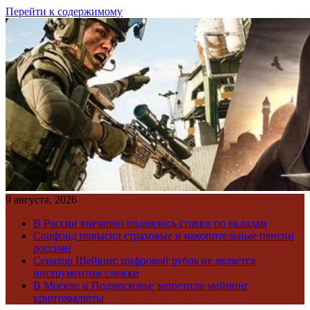
Перейти к содержимому
9 августа, 2026
В России внезапно поднялись ставки по вкладам
Соцфонд повысил страховые и накопительные пенсии
россиян
Сенатор Шейкин: цифровой рубль не является
инструментом слежки
В Москве и Подмосковье запретили майнинг
криптовалюты