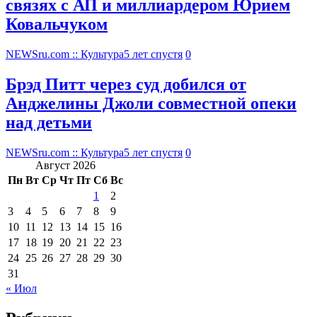
связях с АП и миллиардером Юрием
Ковальчуком
NEWSru.com :: Культура
5 лет спустя
0
Брэд Питт через суд добился от
Анджелины Джоли совместной опеки
над детьми
NEWSru.com :: Культура
5 лет спустя
0
Август 2026
Пн
Вт
Ср
Чт
Пт
Сб
Вс
1
2
3
4
5
6
7
8
9
10
11
12
13
14
15
16
17
18
19
20
21
22
23
24
25
26
27
28
29
30
31
« Июл