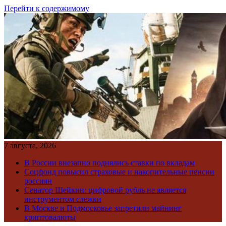
Перейти к содержимому
7 августа, 2026
В России внезапно поднялись ставки по вкладам
Соцфонд повысил страховые и накопительные пенсии
россиян
Сенатор Шейкин: цифровой рубль не является
инструментом слежки
В Москве и Подмосковье запретили майнинг
криптовалюты