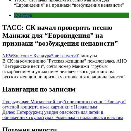
“Евровидения” на признаки “возбуждения ненависти”
Культура
ТАСС: СК начал проверять песню
Манижи для “Евровидения” на
признаки “возбуждения ненависти”
NEWSru.com :: Культура
5 лет спустя
0
1 минуты
В СК на композицию "Русская женщина" пожаловалась АНО
"Ветеранские вести", сочтя номер Манижи "грубым
оскорблением и унижением человеческого достоинства
русских женщин по признаку отношения к национальности".
Навигация по записям
Предыдущая:
Московский клуб пригрозил группе “Элизиум”
отменой концерта из-за картинки с Навальным
Далее:
Петербуржец увидел опасность для детей в
обнаженных скульптурах Эрмитажа и пожаловался властям
Похожие новости