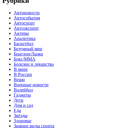
Рубрики
Автоновости
Автособытия
Автоспорт
Автоэксперт
Актеры
Аналитика
Баскетбол
Безумный мир
Биатлон/Лыжи
Бокс/MMA
Болезни и лекарства
В мире
В России
Вещи
Военные новости
Волейбол
Гаджеты
Дети
Дом и сад
Еда
Звёзды
Здоровье
Зимние виды спорта